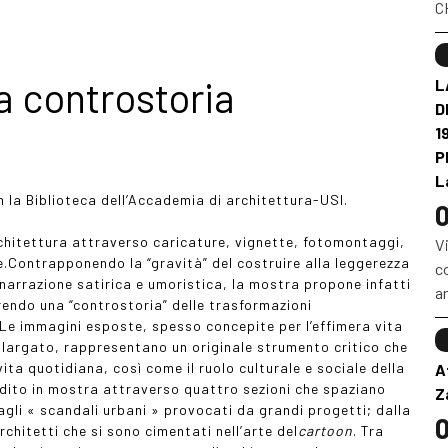
CH
 controstoria
L
D
1
P
L
n la Biblioteca dell’Accademia di architettura-USI.
0
rchitettura attraverso caricature, vignette, fotomontaggi,
Vi
e.
Contrapponendo la “gravità” del costruire alla leggerezza
co
narrazione satirica e umoristica, la mostra propone infatti
ar
rendo una “controstoria” delle trasformazioni
. Le immagini esposte, spesso concepite per l’effimera vita
 allargato, rappresentano un originale strumento critico che
vita quotidiana, così come il ruolo culturale e sociale della
A
ondito in mostra attraverso quattro sezioni che spaziano
Z
 agli « scandali urbani » provocati da grandi progetti; dalla
0
rchitetti che si sono cimentati nell’arte del
cartoon
.
Tra