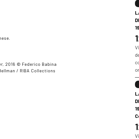
L
D
1
1
mese.
V
d
co
er
, 2016 © Federico Babina
or
Hellman / RIBA Collections
L
D
1
C
1
V