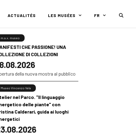
ACTUALITÉS
LES MUSÉES
FR
m.a.x. museo
ANIFESTI CHE PASSIONE! UNA
OLLEZIONE DI COLLEZIONI
8.08.2026
pertura della nuova mostra al pubblico
Museo Vincenzo Vela
telier nel Parco. "Il linguaggio
nergetico delle piante" con
ristina Calderari, guida ai luoghi
nergetici
3.08.2026