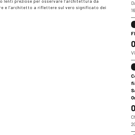
no lenti preziose per osservare l’architettura da
Da
 e l’architetto a riflettere sul vero significato dei
1
F
0
Vi
C
f
S
O
0
Ch
2