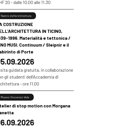
F 20 - dalle 10.00 alle 11.30
Teatro dell’architettura
A COSTRUZIONE
ELL'ARCHITETTURA IN TICINO,
939-1996. Materialità e tettonica /
INO MUSI. Continuum / Sleipnir e il
abirinto di Porte
5.09.2026
sita guidata gratuita, in collaborazione
n gli studenti dell’Accademia di
chitettura - ore 11.00
Museo Vincenzo Vela
telier di stop motion con Morgana
anetta
6.09.2026