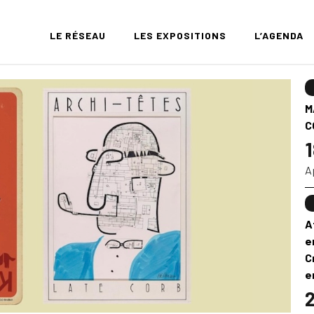
LE RÉSEAU
LES EXPOSITIONS
L’AGENDA
M
C
1
A
A
e
C
e
2