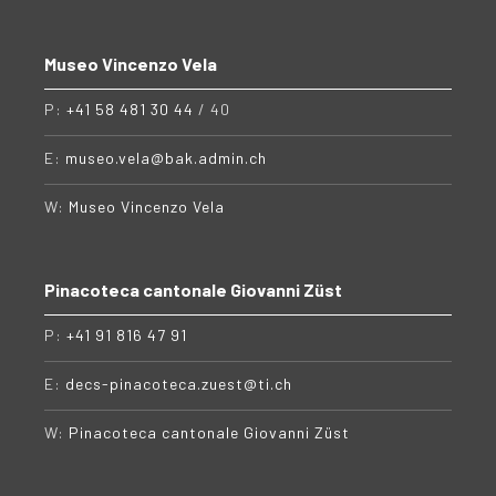
Museo Vincenzo Vela
P:
+41 58 481 30 44
/ 40
E:
museo.vela@bak.admin.ch
W:
Museo Vincenzo Vela
Pinacoteca cantonale Giovanni Züst
P:
+41 91 816 47 91
E:
decs-pinacoteca.zuest@ti.ch
W:
Pinacoteca cantonale Giovanni Züst