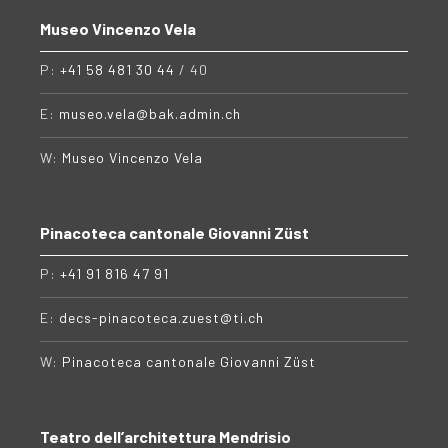
Museo Vincenzo Vela
P:
+41 58 481 30 44
/ 40
E:
museo.vela@bak.admin.ch
W:
Museo Vincenzo Vela
Pinacoteca cantonale Giovanni Züst
P:
+41 91 816 47 91
E:
decs-pinacoteca.zuest@ti.ch
W:
Pinacoteca cantonale Giovanni Züst
Teatro dell’architettura Mendrisio