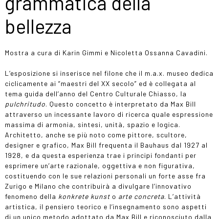
grammatica della
bellezza
Mostra a cura di Karin Gimmi e Nicoletta Ossanna Cavadini.
L’esposizione si inserisce nel filone che il m.a.x. museo dedica
ciclicamente ai “maestri del XX secolo” ed è collegata al
tema guida dell’anno del Centro Culturale Chiasso, la
pulchritudo
. Questo concetto è interpretato da Max Bill
attraverso un incessante lavoro di ricerca quale espressione
massima di armonia, sintesi, unità, spazio e logica.
Architetto, anche se più noto come pittore, scultore,
designer e grafico, Max Bill frequenta il Bauhaus dal 1927 al
1928, e da questa esperienza trae i principi fondanti per
esprimere un’arte razionale, oggettiva e non figurativa,
costituendo con le sue relazioni personali un forte asse fra
Zurigo e Milano che contribuirà a divulgare l’innovativo
fenomeno della
konkrete kunst
o
arte concreta
. L’attività
artistica, il pensiero teorico e l’insegnamento sono aspetti
di un unico metodo adottato da Max Bill e riconosciuto dalla