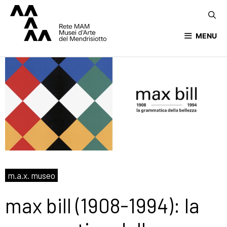
MENU
m.a.x. museo
max bill (1908-1994): la