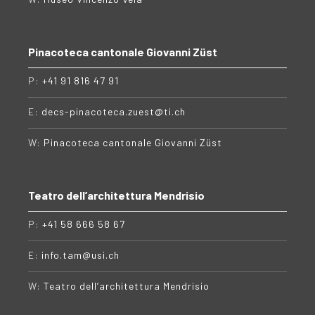
Pinacoteca cantonale Giovanni Züst
P:
+41 91 816 47 91
E:
decs-pinacoteca.zuest@ti.ch
W:
Pinacoteca cantonale Giovanni Züst
Teatro dell’architettura Mendrisio
P:
+41 58 666 58 67
E:
info.tam@usi.ch
W:
Teatro dell’architettura Mendrisio