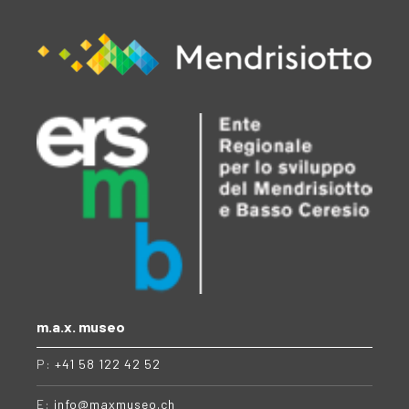
m.a.x. museo
P:
+41 58 122 42 52
E:
info@maxmuseo.ch