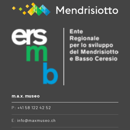
m.a.x. museo
P:
+41 58 122 42 52
E:
info@maxmuseo.ch