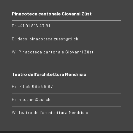
Pinacoteca cantonale Giovanni Züst
P:
+41 91 816 47 91
E:
decs-pinacoteca.zuest@ti.ch
W:
Pinacoteca cantonale Giovanni Züst
Teatro dell’architettura Mendrisio
P:
+41 58 666 58 67
E:
info.tam@usi.ch
W:
Teatro dell’architettura Mendrisio