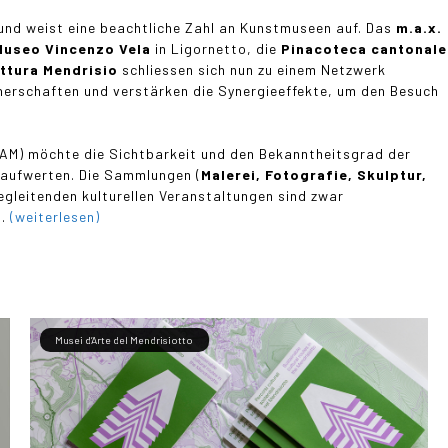
 und weist eine beachtliche Zahl an Kunstmuseen auf. Das
m.a.x.
Museo Vincenzo Vela
in Ligornetto, die
Pinacoteca cantonale
ettura Mendrisio
schliessen sich nun zu einem Netzwerk
erschaften und verstärken die Synergieeffekte, um den Besuch
MAM) möchte die Sichtbarkeit und den Bekanntheitsgrad der
 aufwerten. Die Sammlungen (
Malerei, Fotografie, Skulptur,
egleitenden kulturellen Veranstaltungen sind zwar
d.
(weiterlesen)
Musei d’Arte del Mendrisiotto