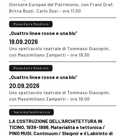
Giornate Europee del Patrimonio, con Franz Graf,
Britta Buzzi, Carlo Dusi – ore 11.00
Museo d’arte Mendrisio
„Quattro linee rosse e una blu“
19.09.2026
Uno spettacolo teatrale di Tommaso Giacopini,
con Massimiliano Zampetti – ore 19.30
Museo d’arte Mendrisio
„Quattro linee rosse e una blu“
20.09.2026
Uno spettacolo teatrale di Tommaso Giacopini,
con Massimiliano Zampetti – ore 19.00
Teatro dell’architettura
LA COSTRUZIONE DELL’ARCHITETTURA IN
TICINO, 1939-1996. Materialità e tettonica /
PINO MUSI. Continuum / Sleipnir e il Labirinto di