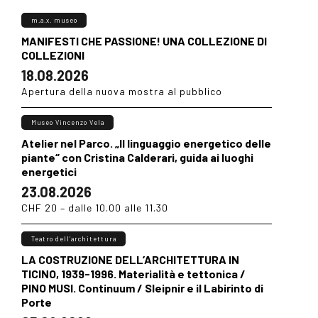
m.a.x. museo
MANIFESTI CHE PASSIONE! UNA COLLEZIONE DI
COLLEZIONI
18.08.2026
Apertura della nuova mostra al pubblico
Museo Vincenzo Vela
Atelier nel Parco. „Il linguaggio energetico delle
piante“ con Cristina Calderari, guida ai luoghi
energetici
23.08.2026
CHF 20 – dalle 10.00 alle 11.30
Teatro dell’architettura
LA COSTRUZIONE DELL’ARCHITETTURA IN
TICINO, 1939-1996. Materialità e tettonica /
PINO MUSI. Continuum / Sleipnir e il Labirinto di
Porte