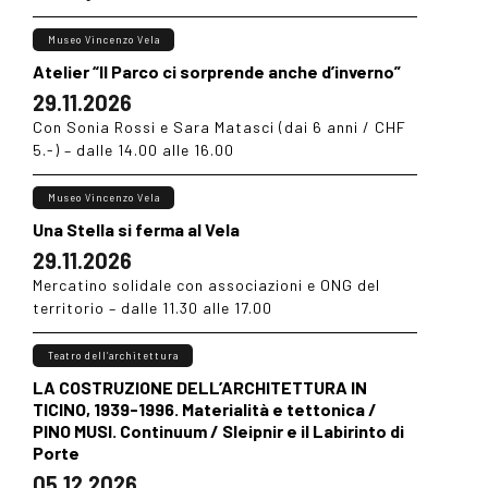
Museo Vincenzo Vela
Atelier “Il Parco ci sorprende anche d’inverno”
29.11.2026
Con Sonia Rossi e Sara Matasci (dai 6 anni / CHF
5.-) – dalle 14.00 alle 16.00
Museo Vincenzo Vela
Una Stella si ferma al Vela
29.11.2026
Mercatino solidale con associazioni e ONG del
territorio – dalle 11.30 alle 17.00
Teatro dell’architettura
LA COSTRUZIONE DELL’ARCHITETTURA IN
TICINO, 1939-1996. Materialità e tettonica /
PINO MUSI. Continuum / Sleipnir e il Labirinto di
Porte
05.12.2026