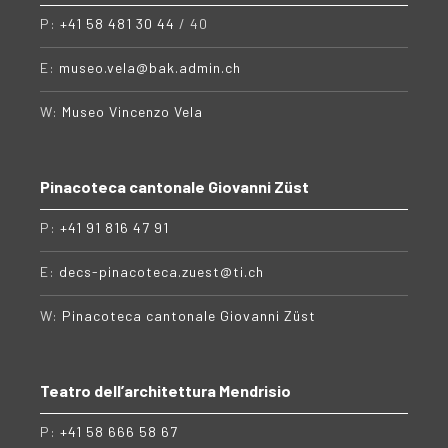
P:
+41 58 481 30 44
/ 40
E:
museo.vela@bak.admin.ch
W:
Museo Vincenzo Vela
Pinacoteca cantonale Giovanni Züst
P:
+41 91 816 47 91
E:
decs-pinacoteca.zuest@ti.ch
W:
Pinacoteca cantonale Giovanni Züst
Teatro dell’architettura Mendrisio
P:
+41 58 666 58 67