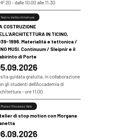
F 20 - dalle 10.00 alle 11.30
Teatro dell'architettura
A COSTRUZIONE
ELL'ARCHITETTURA IN TICINO,
939-1996. Materialità e tettonica /
INO MUSI. Continuum / Sleipnir e il
abirinto di Porte
5.09.2026
sita guidata gratuita, in collaborazione
n gli studenti dell’Accademia di
chitettura - ore 11.00
Museo Vincenzo Vela
telier di stop motion con Morgana
anetta
6.09.2026