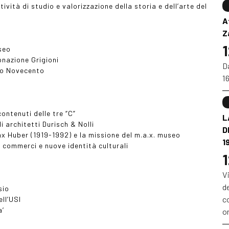
ività di studio e valorizzazione della storia e dell’arte del
A
Z
1
seo
donazione Grigioni
Da
zio Novecento
1
contenuti delle tre “C”
L
 architetti Durisch & Nolli
D
Max Huber (1919-1992) e la missione del m.a.x. museo
1
 e commerci e nuove identità culturali
1
V
d
sio
co
ll’USI
a’
or