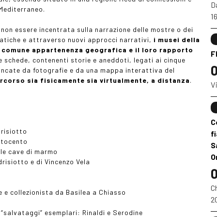
Da
 Mediterraneo.
1
 non essere incentrata sulla narrazione delle mostre o dei
atiche e attraverso nuovi approcci narrativi,
i musei della
o comune appartenenza geografica e il loro rapporto
F
se schede, contenenti storie e aneddoti, legati ai cinque
0
iancate da fotografie e da una mappa interattiva del
ercorso sia fisicamente sia virtualmente, a distanza
.
Vi
C
drisiotto
f
ttocento
S
 le cave di marmo
O
drisiotto e di Vincenzo Vela
0
Ch
e e collezionista da Basilea a Chiasso
2
e “salvataggi” esemplari: Rinaldi e Serodine