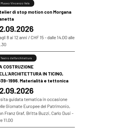
Museo Vincenzo Vela
telier di stop motion con Morgana
anetta
2.09.2026
gli 8 ai 12 anni / CHF 15 - dalle 14.00 alle
6.30
Teatro dell'architettura
A COSTRUZIONE
ELL’ARCHITETTURA IN TICINO,
939-1996. Materialità e tettonica
2.09.2026
isita guidata tematica in occasione
elle Giornate Europee del Patrimonio,
n Franz Graf, Britta Buzzi, Carlo Dusi -
e 11.00