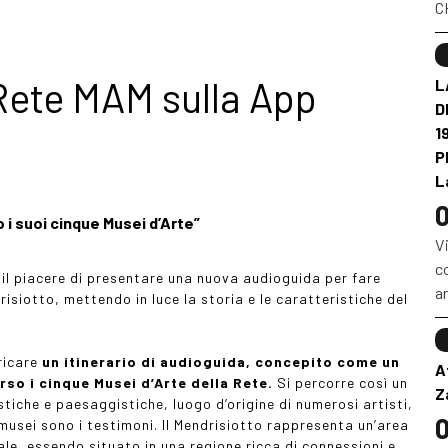
CH
Rete MAM sulla App
L
D
1
P
L
0
 i suoi cinque Musei d’Arte”
Vi
co
 il piacere di presentare una nuova audioguida per fare
ar
risiotto, mettendo in luce la storia e le caratteristiche del
ricare
un itinerario di audioguida,
concepito come un
A
rso i cinque Musei d’Arte della Rete.
Si percorre così un
Z
istiche e paesaggistiche, luogo d’origine di numerosi artisti,
0
 i musei sono i testimoni. Il Mendrisiotto rappresenta un’area
nale, essendo situato in una regione ricca di connessioni e