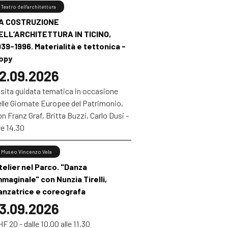
Teatro dell'architettura
A COSTRUZIONE
ELL’ARCHITETTURA IN TICINO,
939-1996. Materialità e tettonica -
opy
2.09.2026
isita guidata tematica in occasione
elle Giornate Europee del Patrimonio,
n Franz Graf, Britta Buzzi, Carlo Dusi -
re 14.30
Museo Vincenzo Vela
telier nel Parco. "Danza
mmaginale" con Nunzia Tirelli,
anzatrice e coreografa
3.09.2026
F 20 - dalle 10.00 alle 11.30