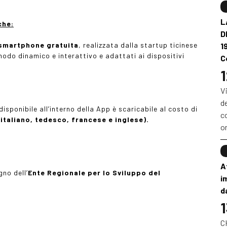
L
che:
D
 smartphone gratuita
, realizzata dalla startup ticinese
1
 modo dinamico e interattivo e adattati ai dispositivi
C
1
V
d
disponibile all’interno della App è scaricabile al costo di
co
(italiano, tedesco, francese e inglese).
o
A
gno dell’
Ente Regionale per lo Sviluppo del
i
d
1
CH