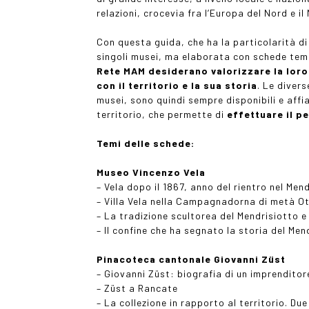
relazioni, crocevia fra l’Europa del Nord e il
Con questa guida, che ha la particolarità di
singoli musei, ma elaborata con schede tem
Rete MAM desiderano
valorizzare la lor
con il territorio e la sua storia
. Le diver
musei, sono quindi sempre disponibili e aff
territorio, che permette di
effettuare il p
Temi delle schede
:
Museo Vincenzo Vela
– Vela dopo il 1867, anno del rientro nel Men
– Villa Vela nella Campagnadorna di metà O
– La tradizione scultorea del Mendrisiotto e
– Il confine che ha segnato la storia del Men
Pinacoteca cantonale Giovanni Züst
– Giovanni Züst: biografia di un imprenditor
– Züst a Rancate
– La collezione in rapporto al territorio. Du