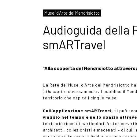
Musei d'Arte del Mendrisiotto
Audioguida della 
smARTravel
“Alla scoperta del Mendrisiotto attraverso
La Rete dei Musei d’Arte del Mendrisiotto ha
(ri)scoprire diversamente al pubblico il Mend
territorio che ospita i cinque musei.
Sull’applicazione smARTravel,
si può sca
viaggio nel tempo e nello spazio attrave
territorio ricco di particolarità storico-art
architetti, collezionisti e mecenati – di cui
di grande interesse, a livello locale e nazio