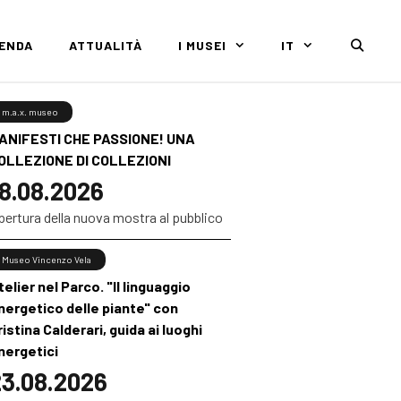
GENDA
ATTUALITÀ
I MUSEI
IT
m.a.x. museo
ANIFESTI CHE PASSIONE! UNA
OLLEZIONE DI COLLEZIONI
8.08.2026
pertura della nuova mostra al pubblico
Museo Vincenzo Vela
telier nel Parco. "Il linguaggio
nergetico delle piante" con
ristina Calderari, guida ai luoghi
nergetici
3.08.2026