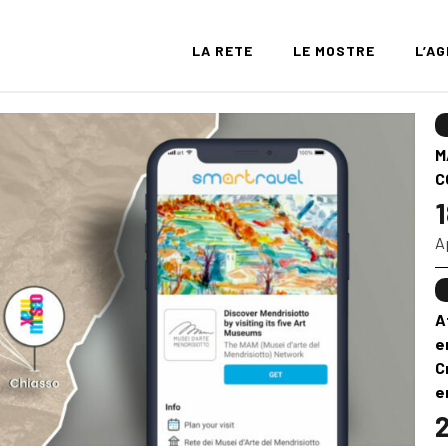
LA RETE
LE MOSTRE
L’A
M
C
1
A
A
e
C
e
2