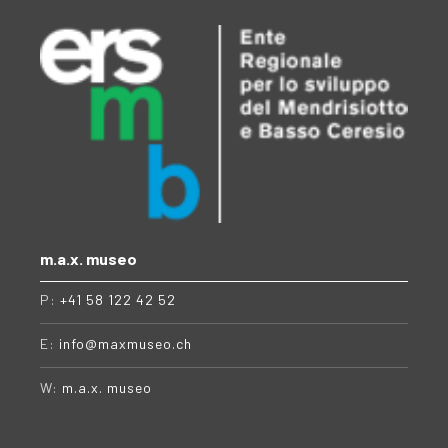
m.a.x. museo
P:
+41 58 122 42 52
E:
info@maxmuseo.ch
W:
m.a.x. museo