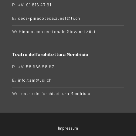
P:
+41 91 816 47 91
E:
decs-pinacoteca.zuest@ti.ch
W:
Pinacoteca cantonale Giovanni Züst
Teatro dell’architettura Mendrisio
P:
+41 58 666 58 67
E:
info.tam@usi.ch
W:
Teatro dell’architettura Mendrisio
Impressum