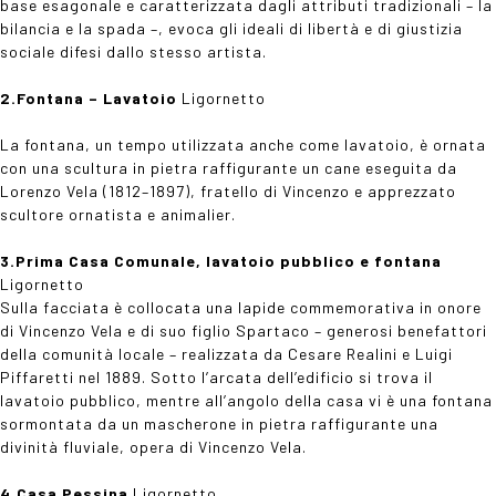
base esagonale e caratterizzata dagli attributi tradizionali – la
bilancia e la spada –, evoca gli ideali di libertà e di giustizia
sociale difesi dallo stesso artista.
2.Fontana
– Lavatoio
Ligornetto
La fontana, un tempo utilizzata anche come lavatoio, è ornata
con una scultura in pietra raffigurante un cane eseguita da
Lorenzo Vela (1812–1897), fratello di Vincenzo e apprezzato
scultore ornatista e animalier.
3.Prima Casa Comunale, lavatoio pubblico e fontana
Ligornetto
Sulla facciata è collocata una lapide commemorativa in onore
di Vincenzo Vela e di suo figlio Spartaco – generosi benefattori
della comunità locale – realizzata da Cesare Realini e Luigi
Piffaretti nel 1889. Sotto l’arcata dell’edificio si trova il
lavatoio pubblico, mentre all’angolo della casa vi è una fontana
sormontata da un mascherone in pietra raffigurante una
divinità fluviale, opera di Vincenzo Vela.
4.Casa Pessina
Ligornetto