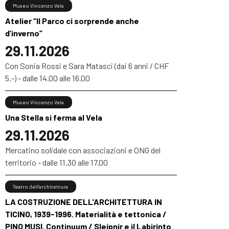
Museo Vincenzo Vela
Atelier “Il Parco ci sorprende anche
d’inverno”
29.11.2026
Con Sonia Rossi e Sara Matasci (dai 6 anni / CHF
5.-) - dalle 14.00 alle 16.00
Museo Vincenzo Vela
Una Stella si ferma al Vela
29.11.2026
Mercatino solidale con associazioni e ONG del
territorio - dalle 11.30 alle 17.00
Teatro dell’architettura
LA COSTRUZIONE DELL'ARCHITETTURA IN
TICINO, 1939-1996. Materialità e tettonica /
PINO MUSI. Continuum / Sleipnir e il Labirinto