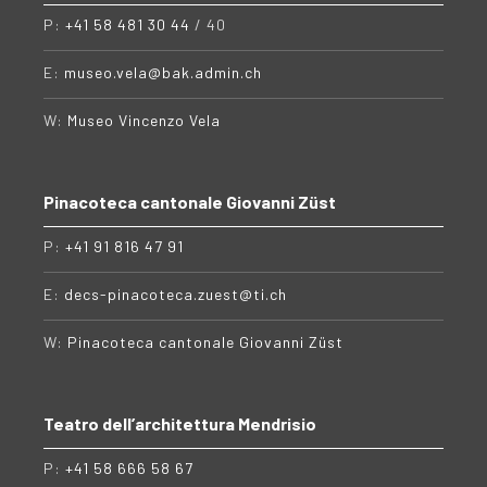
P:
+41 58 481 30 44
/ 40
E:
museo.vela@bak.admin.ch
W:
Museo Vincenzo Vela
Pinacoteca cantonale Giovanni Züst
P:
+41 91 816 47 91
E:
decs-pinacoteca.zuest@ti.ch
W:
Pinacoteca cantonale Giovanni Züst
Teatro dell’architettura Mendrisio
P:
+41 58 666 58 67