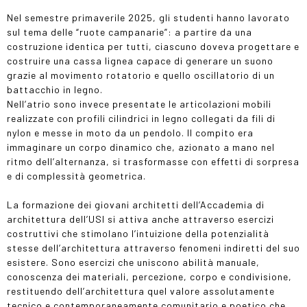
Nel semestre primaverile 2025, gli studenti hanno lavorato
sul tema delle “ruote campanarie”: a partire da una
costruzione identica per tutti, ciascuno doveva progettare e
costruire una cassa lignea capace di generare un suono
grazie al movimento rotatorio e quello oscillatorio di un
battacchio in legno.
Nell’atrio sono invece presentate le articolazioni mobili
realizzate con profili cilindrici in legno collegati da fili di
nylon e messe in moto da un pendolo. Il compito era
immaginare un corpo dinamico che, azionato a mano nel
ritmo dell’alternanza, si trasformasse con effetti di sorpresa
e di complessità geometrica.
La formazione dei giovani architetti dell’Accademia di
architettura dell’USI si attiva anche attraverso esercizi
costruttivi che stimolano l’intuizione della potenzialità
stesse dell’architettura attraverso fenomeni indiretti del suo
esistere. Sono esercizi che uniscono abilità manuale,
conoscenza dei materiali, percezione, corpo e condivisione,
restituendo dell’architettura quel valore assolutamente
tecnico e contemporaneamente comunitario e poetico che