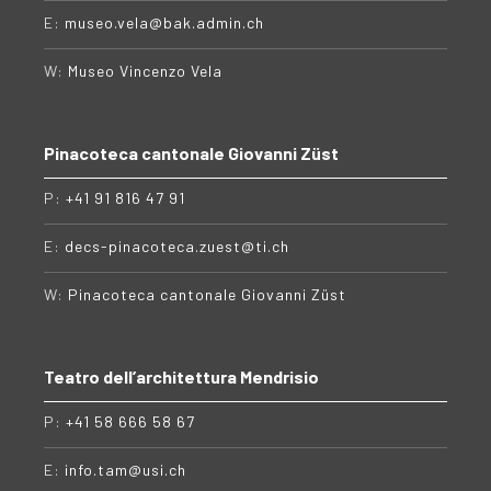
E:
museo.vela@bak.admin.ch
W:
Museo Vincenzo Vela
Pinacoteca cantonale Giovanni Züst
P:
+41 91 816 47 91
E:
decs-pinacoteca.zuest@ti.ch
W:
Pinacoteca cantonale Giovanni Züst
Teatro dell’architettura Mendrisio
P:
+41 58 666 58 67
E:
info.tam@usi.ch