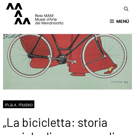
MENÜ
m.a.x. museo
„La bicicletta: storia