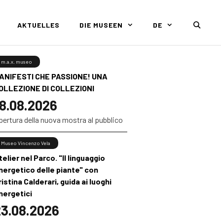
AKTUELLES
DIE MUSEEN
DE
m.a.x. museo
ANIFESTI CHE PASSIONE! UNA
OLLEZIONE DI COLLEZIONI
8.08.2026
pertura della nuova mostra al pubblico
Museo Vincenzo Vela
telier nel Parco. "Il linguaggio
nergetico delle piante" con
ristina Calderari, guida ai luoghi
nergetici
3.08.2026