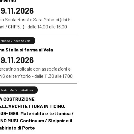
’inverno”
9.11.2026
on Sonia Rossi e Sara Matasci (dai 6
ni / CHF 5.-) - dalle 14.00 alle 16.00
Museo Vincenzo Vela
na Stella si ferma al Vela
9.11.2026
ercatino solidale con associazioni e
G del territorio - dalle 11.30 alle 17.00
Teatro dell’architettura
A COSTRUZIONE
ELL'ARCHITETTURA IN TICINO,
939-1996. Materialità e tettonica /
INO MUSI. Continuum / Sleipnir e il
abirinto di Porte