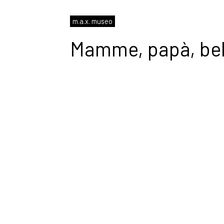
m.a.x. museo
Mamme, papà, be