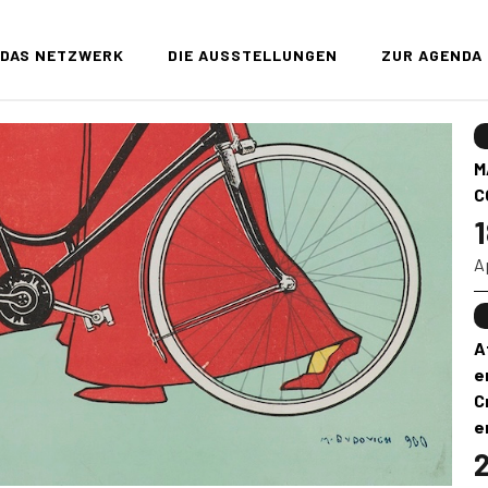
DAS NETZWERK
DIE AUSSTELLUNGEN
ZUR AGENDA
M
C
1
A
A
e
C
e
2