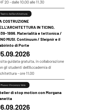
F 20 - dalle 10.00 alle 11.30
Teatro dell’architettura
A COSTRUZIONE
ELL'ARCHITETTURA IN TICINO,
939-1996. Materialità e tettonica /
INO MUSI. Continuum / Sleipnir e il
abirinto di Porte
5.09.2026
sita guidata gratuita, in collaborazione
n gli studenti dell’Accademia di
chitettura - ore 11.00
Museo Vincenzo Vela
telier di stop motion con Morgana
anetta
6.09.2026