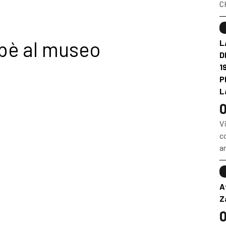
CH
bè al museo
L
D
1
P
L
0
Vi
co
ar
A
Z
0