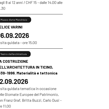
gli 8 ai 12 anni / CHF 15 - dalle 14.00 alle
6.30
Museo d’arte Mendrisio
ELICE VARINI
6.09.2026
sita guidata - ore 15.00
Teatro dell’architettura
A COSTRUZIONE
ELL’ARCHITETTURA IN TICINO,
939-1996. Materialità e tettonica
2.09.2026
isita guidata tematica in occasione
elle Giornate Europee del Patrimonio,
n Franz Graf, Britta Buzzi, Carlo Dusi -
e 11.00