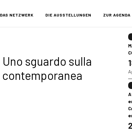
DAS NETZWERK
DIE AUSSTELLUNGEN
ZUR AGENDA
M
C
Uno sguardo sulla
1
a contemporanea
A
A
e
C
e
2