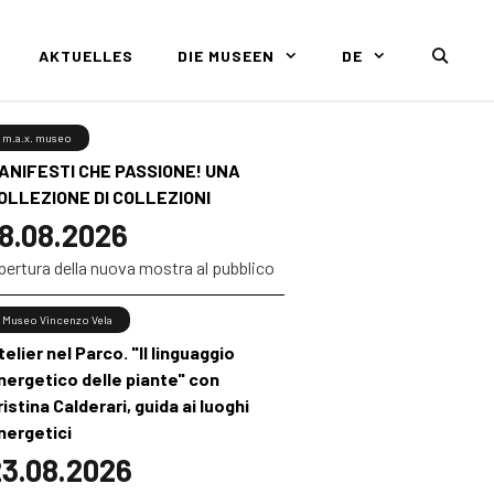
AKTUELLES
DIE MUSEEN
DE
m.a.x. museo
ANIFESTI CHE PASSIONE! UNA
OLLEZIONE DI COLLEZIONI
8.08.2026
pertura della nuova mostra al pubblico
Museo Vincenzo Vela
telier nel Parco. "Il linguaggio
nergetico delle piante" con
ristina Calderari, guida ai luoghi
nergetici
3.08.2026