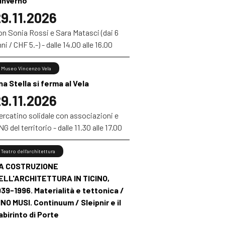
’inverno”
9.11.2026
on Sonia Rossi e Sara Matasci (dai 6
ni / CHF 5.-) - dalle 14.00 alle 16.00
Museo Vincenzo Vela
na Stella si ferma al Vela
9.11.2026
ercatino solidale con associazioni e
G del territorio - dalle 11.30 alle 17.00
Teatro dell’architettura
A COSTRUZIONE
ELL'ARCHITETTURA IN TICINO,
939-1996. Materialità e tettonica /
INO MUSI. Continuum / Sleipnir e il
abirinto di Porte