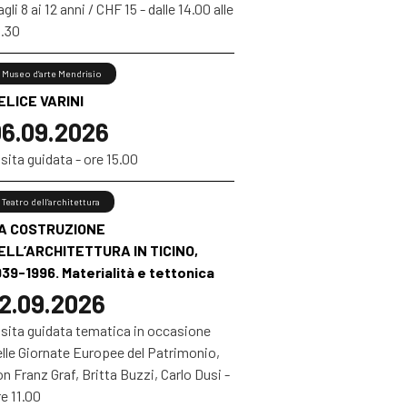
gli 8 ai 12 anni / CHF 15 - dalle 14.00 alle
6.30
Museo d’arte Mendrisio
ELICE VARINI
6.09.2026
sita guidata - ore 15.00
Teatro dell’architettura
A COSTRUZIONE
ELL’ARCHITETTURA IN TICINO,
939-1996. Materialità e tettonica
2.09.2026
isita guidata tematica in occasione
elle Giornate Europee del Patrimonio,
n Franz Graf, Britta Buzzi, Carlo Dusi -
e 11.00