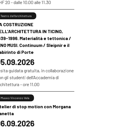
F 20 - dalle 10.00 alle 11.30
Teatro dell’architettura
A COSTRUZIONE
ELL'ARCHITETTURA IN TICINO,
939-1996. Materialità e tettonica /
INO MUSI. Continuum / Sleipnir e il
abirinto di Porte
5.09.2026
sita guidata gratuita, in collaborazione
n gli studenti dell’Accademia di
chitettura - ore 11.00
Museo Vincenzo Vela
telier di stop motion con Morgana
anetta
6.09.2026