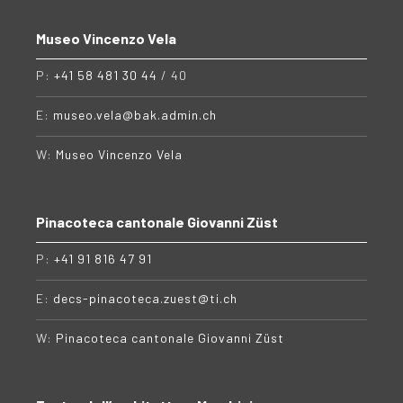
Museo Vincenzo Vela
P:
+41 58 481 30 44
/ 40
E:
museo.vela@bak.admin.ch
W:
Museo Vincenzo Vela
Pinacoteca cantonale Giovanni Züst
P:
+41 91 816 47 91
E:
decs-pinacoteca.zuest@ti.ch
W:
Pinacoteca cantonale Giovanni Züst