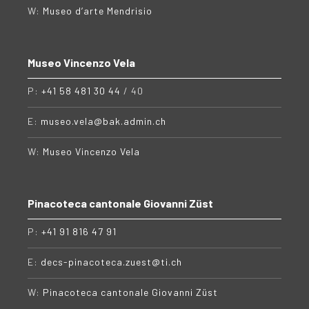
W:
Museo d’arte Mendrisio
Museo Vincenzo Vela
P:
+41 58 481 30 44
/ 40
E:
museo.vela@bak.admin.ch
W:
Museo Vincenzo Vela
Pinacoteca cantonale Giovanni Züst
P:
+41 91 816 47 91
E:
decs-pinacoteca.zuest@ti.ch
W:
Pinacoteca cantonale Giovanni Züst