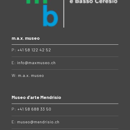
m.a.x. museo
P:
+41 58 122 42 52
E:
info@maxmuseo.ch
W:
m.a.x. museo
Museo d’arte Mendrisio
P:
+41 58 688 33 50
E:
museo@mendrisio.ch