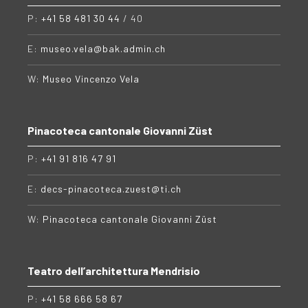
P:
+41 58 481 30 44
/ 40
E:
museo.vela@bak.admin.ch
W:
Museo Vincenzo Vela
Pinacoteca cantonale Giovanni Züst
P:
+41 91 816 47 91
E:
decs-pinacoteca.zuest@ti.ch
W:
Pinacoteca cantonale Giovanni Züst
Teatro dell’architettura Mendrisio
P:
+41 58 666 58 67