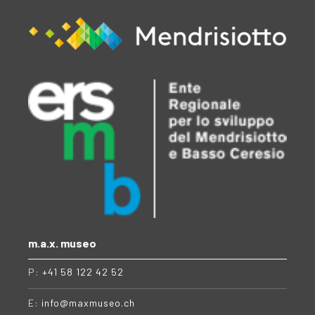
m.a.x. museo
P:
+41 58 122 42 52
E:
info@maxmuseo.ch