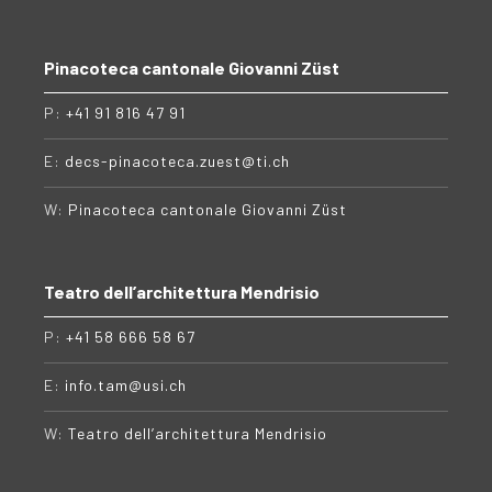
Pinacoteca cantonale Giovanni Züst
P:
+41 91 816 47 91
E:
decs-pinacoteca.zuest@ti.ch
W:
Pinacoteca cantonale Giovanni Züst
Teatro dell’architettura Mendrisio
P:
+41 58 666 58 67
E:
info.tam@usi.ch
W:
Teatro dell’architettura Mendrisio