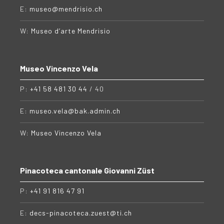
E:
museo@mendrisio.ch
W:
Museo d’arte Mendrisio
Museo Vincenzo Vela
P:
+41 58 481 30 44
/ 40
E:
museo.vela@bak.admin.ch
W:
Museo Vincenzo Vela
Pinacoteca cantonale Giovanni Züst
P:
+41 91 816 47 91
E:
decs-pinacoteca.zuest@ti.ch