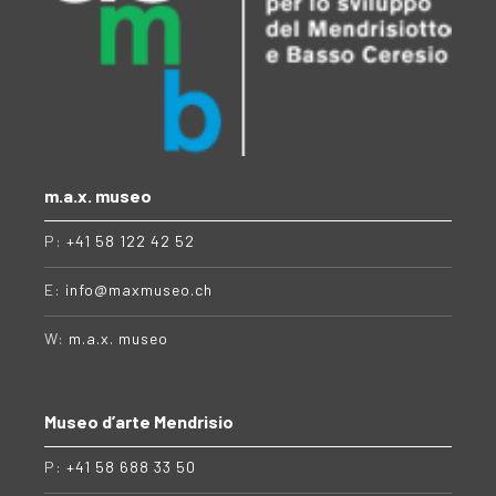
m.a.x. museo
P:
+41 58 122 42 52
E:
info@maxmuseo.ch
W:
m.a.x. museo
Museo d’arte Mendrisio
P:
+41 58 688 33 50