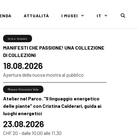
GENDA
ATTUALITÀ
I MUSEI
IT
m.a.x. museo
MANIFESTI CHE PASSIONE! UNA COLLEZIONE
DI COLLEZIONI
18.08.2026
Apertura della nuova mostra al pubblico
Museo Vincenzo Vela
Atelier nel Parco. "Il linguaggio energetico
delle piante" con Cristina Calderari, guida ai
luoghi energetici
23.08.2026
CHF 20 - dalle 10.00 alle 11.30