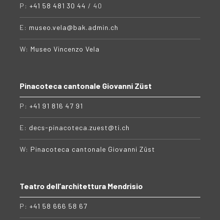
P:
+41 58 481 30 44
/ 40
E:
museo.vela@bak.admin.ch
W:
Museo Vincenzo Vela
Pinacoteca cantonale Giovanni Züst
P:
+41 91 816 47 91
E:
decs-pinacoteca.zuest@ti.ch
W:
Pinacoteca cantonale Giovanni Züst
Teatro dell’architettura Mendrisio
P:
+41 58 666 58 67