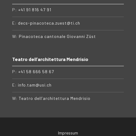
P:
+41 91 816 47 91
E:
decs-pinacoteca.zuest@ti.ch
W:
Pinacoteca cantonale Giovanni Züst
Teatro dell’architettura Mendrisio
P:
+41 58 666 58 67
E:
info.tam@usi.ch
W:
Teatro dell’architettura Mendrisio
Impressum