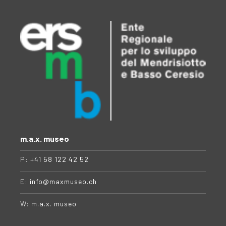
m.a.x. museo
P:
+41 58 122 42 52
E:
info@maxmuseo.ch
W:
m.a.x. museo