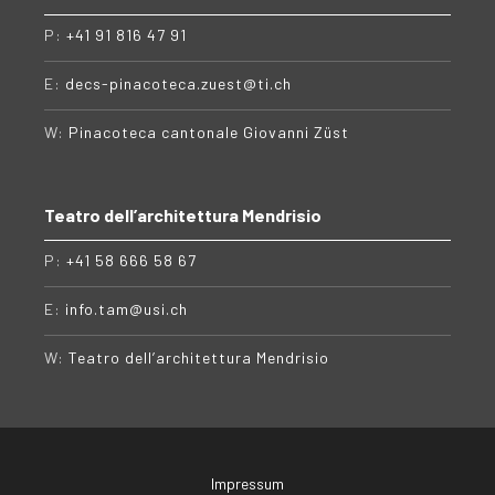
P:
+41 91 816 47 91
E:
decs-pinacoteca.zuest@ti.ch
W:
Pinacoteca cantonale Giovanni Züst
Teatro dell’architettura Mendrisio
P:
+41 58 666 58 67
E:
info.tam@usi.ch
W:
Teatro dell’architettura Mendrisio
Impressum