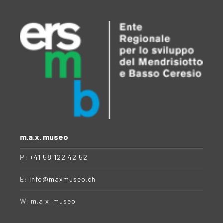
m.a.x. museo
P:
+41 58 122 42 52
E:
info@maxmuseo.ch
W:
m.a.x. museo