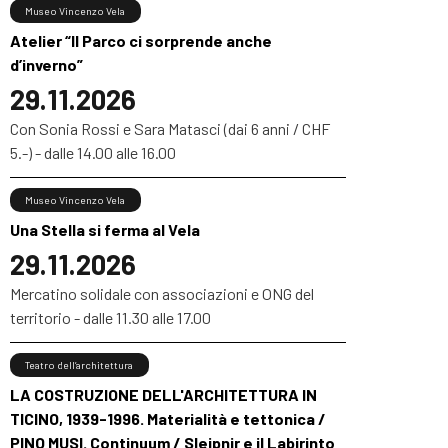
Museo Vincenzo Vela
Atelier “Il Parco ci sorprende anche
d’inverno”
29.11.2026
Con Sonia Rossi e Sara Matasci (dai 6 anni / CHF
5.-) - dalle 14.00 alle 16.00
Museo Vincenzo Vela
Una Stella si ferma al Vela
29.11.2026
Mercatino solidale con associazioni e ONG del
territorio - dalle 11.30 alle 17.00
Teatro dell’architettura
LA COSTRUZIONE DELL'ARCHITETTURA IN
TICINO, 1939-1996. Materialità e tettonica /
PINO MUSI. Continuum / Sleipnir e il Labirinto