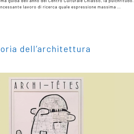
ema guida dell’anno del Centro Culturale Chiasso, la pulchritudo.
 incessante lavoro di ricerca quale espressione massima …
ria dell’architettura