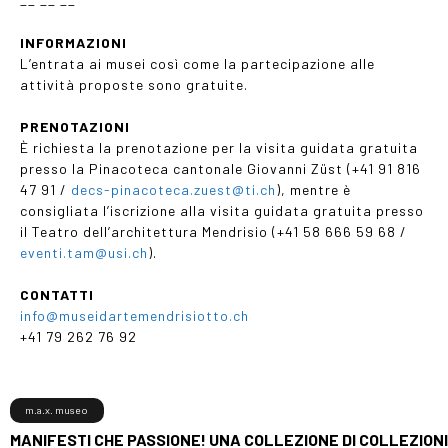
__ __ __
INFORMAZIONI
L’entrata ai musei così come la partecipazione alle
attività proposte sono gratuite.
PRENOTAZIONI
È richiesta la prenotazione per la visita guidata gratuita
presso la Pinacoteca cantonale Giovanni Züst (+41 91 816
47 91 /
decs-pinacoteca.zuest@ti.ch
), mentre è
consigliata l’iscrizione alla visita guidata gratuita presso
il Teatro dell’architettura Mendrisio (+41 58 666 59 68 /
eventi.tam@usi.ch
).
CONTATTI
info@museidartemendrisiotto.ch
+41 79 262 76 92
m.a.x. museo
MANIFESTI CHE PASSIONE! UNA COLLEZIONE DI COLLEZIONI