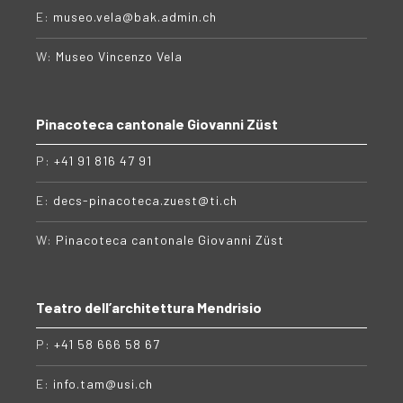
E:
museo.vela@bak.admin.ch
W:
Museo Vincenzo Vela
Pinacoteca cantonale Giovanni Züst
P:
+41 91 816 47 91
E:
decs-pinacoteca.zuest@ti.ch
W:
Pinacoteca cantonale Giovanni Züst
Teatro dell’architettura Mendrisio
P:
+41 58 666 58 67
E:
info.tam@usi.ch