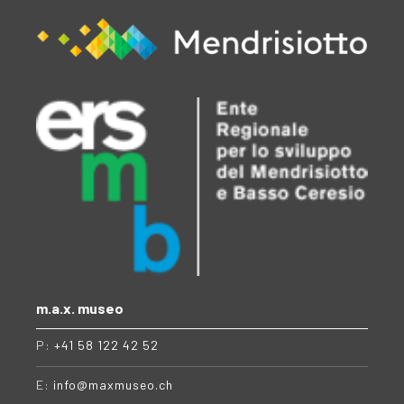
m.a.x. museo
P:
+41 58 122 42 52
E:
info@maxmuseo.ch