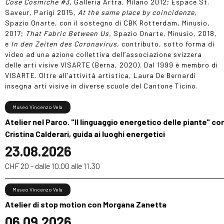
Cose Cosmiche #3
, Galleria Artra, Milano 2012; Espace St.
Saveur, Parigi 2015,
At the same place by coincidenze,
Spazio Onarte, con il sostegno di CBK Rotterdam, Minusio,
2017;
That Fabric Between Us,
Spazio Onarte, Minusio, 2018,
e
In den Zeiten des Coronavirus,
contributo, sotto forma di
video ad una azione collettiva dell’associazione svizzera
delle arti visive VISARTE (Berna, 2020). Dal 1999 è membro di
VISARTE. Oltre all’attività artistica, Laura De Bernardi
insegna arti visive in diverse scuole del Cantone Ticino.
Museo Vincenzo Vela
Atelier nel Parco. "Il linguaggio energetico delle piante" co
Cristina Calderari, guida ai luoghi energetici
23.08.2026
CHF 20 - dalle 10.00 alle 11.30
Museo Vincenzo Vela
Atelier di stop motion con Morgana Zanetta
06.09.2026