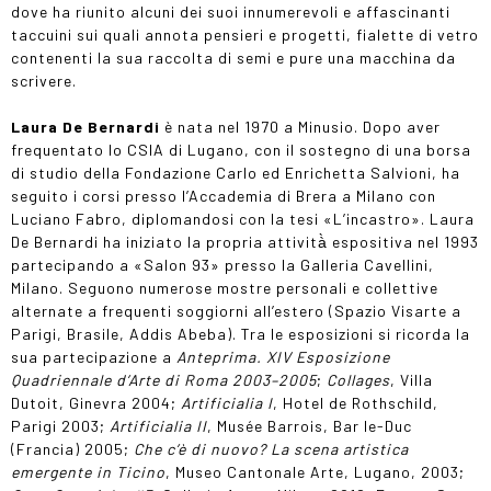
dove ha riunito alcuni dei suoi innumerevoli e affascinanti
taccuini sui quali annota pensieri e progetti, fialette di vetro
contenenti la sua raccolta di semi e pure una macchina da
scrivere.
Laura De Bernardi
è nata nel 1970 a Minusio. Dopo aver
frequentato lo CSIA di Lugano, con il sostegno di una borsa
di studio della Fondazione Carlo ed Enrichetta Salvioni, ha
seguito i corsi presso l’Accademia di Brera a Milano con
Luciano Fabro, diplomandosi con la tesi «L’incastro». Laura
De Bernardi ha iniziato la propria attività̀ espositiva nel 1993
partecipando a «Salon 93» presso la Galleria Cavellini,
Milano. Seguono numerose mostre personali e collettive
alternate a frequenti soggiorni all’estero (Spazio Visarte a
Parigi, Brasile, Addis Abeba). Tra le esposizioni si ricorda la
sua partecipazione a
Anteprima. XIV Esposizione
Quadriennale d’Arte di Roma 2003–2005
;
Collages
, Villa
Dutoit, Ginevra 2004;
Artificialia I
, Hotel de Rothschild,
Parigi 2003;
Artificialia II
, Musée Barrois, Bar le-Duc
(Francia) 2005;
Che c’è di nuovo? La scena artistica
emergente in Ticino
, Museo Cantonale Arte, Lugano, 2003;