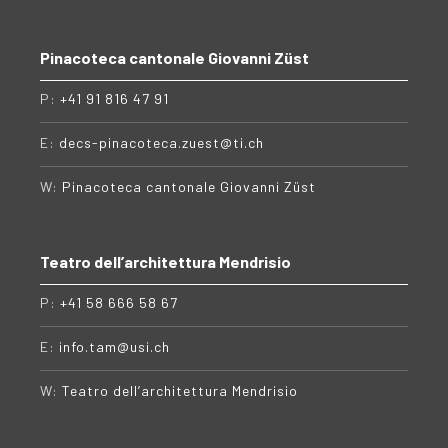
Pinacoteca cantonale Giovanni Züst
P:
+41 91 816 47 91
E:
decs-pinacoteca.zuest@ti.ch
W:
Pinacoteca cantonale Giovanni Züst
Teatro dell’architettura Mendrisio
P:
+41 58 666 58 67
E:
info.tam@usi.ch
W:
Teatro dell’architettura Mendrisio