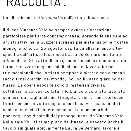
“RACCOLTA”.
Un allestimento
site-specific
dell’artista locarnese.
Il Museo Vincenzo Vela ha sempre avuto un’attenzione
particolare per l’arte contemporanea, aprendo le sue sale ad
artisti attivi nella Svizzera italiana per installazioni e mostre
monografiche. Dal 25 agosto, ospita un allestimento site-
specific dell’artista locarnese Laura De Bernardi intitolato
«Raccolta». Si tratta di un «grande taccuino» composto da
forme realizzate negli ultimi dieci anni di lavoro, forme
tridimensionali che l’artista compone e alterna con elementi
raccolti nei giardini del mondo, incluso il vasto giardino del
Museo. Le opere esposte sono di materiali diversi,
sottilissima carta incollata, filo bianco o colorato lavorato
con ferri da maglia, elementi vegetali, semi, rami, cortecce…
I vari elementi a volte seguono una linea verticale, in altri
casi sono lasciati cadere come pelli o come morbidi
panneggi, non dissimili dai panneggi usati da Vincenzo Vela.
Nella sala XVI, al primo piano del Museo, è esposto anche il
tavolo sul quale abitualmente Laura De Bernardi lavora e