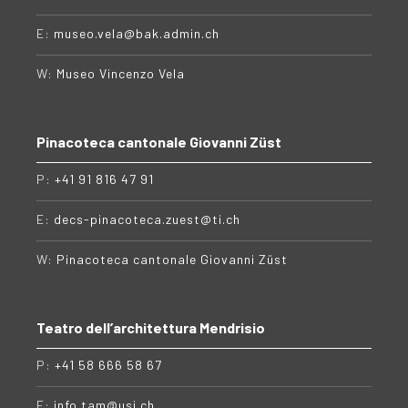
E:
museo.vela@bak.admin.ch
W:
Museo Vincenzo Vela
Pinacoteca cantonale Giovanni Züst
P:
+41 91 816 47 91
E:
decs-pinacoteca.zuest@ti.ch
W:
Pinacoteca cantonale Giovanni Züst
Teatro dell’architettura Mendrisio
P:
+41 58 666 58 67
E:
info.tam@usi.ch