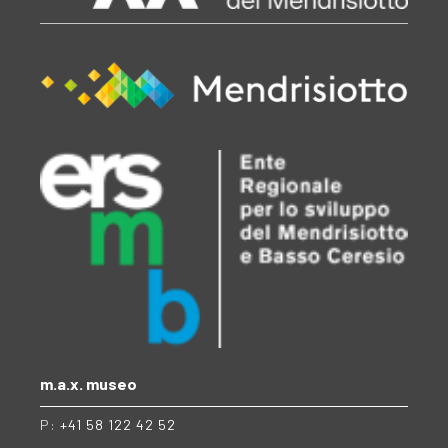
m.a.x. museo
P:
+41 58 122 42 52