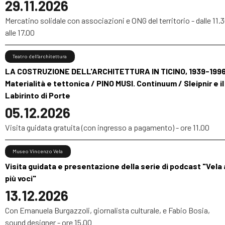
29.11.2026
Mercatino solidale con associazioni e ONG del territorio - dalle 11.
alle 17.00
Teatro dell’architettura
LA COSTRUZIONE DELL'ARCHITETTURA IN TICINO, 1939-1996
Materialità e tettonica / PINO MUSI. Continuum / Sleipnir e il
Labirinto di Porte
05.12.2026
Visita guidata gratuita (con ingresso a pagamento) - ore 11.00
Museo Vincenzo Vela
Visita guidata e presentazione della serie di podcast "Vela 
più voci"
13.12.2026
Con Emanuela Burgazzoli, giornalista culturale, e Fabio Bosia,
sound designer - ore 15.00