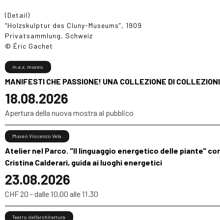
(Detail)
“Holzskulptur des Cluny-Museums”, 1909
Privatsammlung, Schweiz
© Éric Gachet
m.a.x. museo
MANIFESTI CHE PASSIONE! UNA COLLEZIONE DI COLLEZIONI
18.08.2026
Apertura della nuova mostra al pubblico
Museo Vincenzo Vela
Atelier nel Parco. "Il linguaggio energetico delle piante" co
Cristina Calderari, guida ai luoghi energetici
23.08.2026
CHF 20 - dalle 10.00 alle 11.30
Teatro dell’architettura